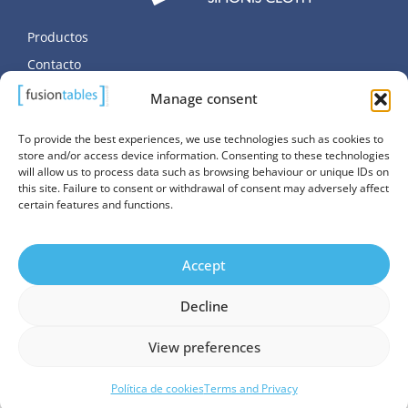
Productos
Contacto
Datos personales
Manage consent
Política de cookies (UE)
To provide the best experiences, we use technologies such as cookies to
store and/or access device information. Consenting to these technologies
will allow us to process data such as browsing behaviour or unique IDs on
this site. Failure to consent or withdrawal of consent may adversely affect
certain features and functions.
© Copyright SALUC S.A. 2026. All Rights Reserved.
Accept
Website managed by
Promatec Digital
Decline
View preferences
Política de cookies
Terms and Privacy