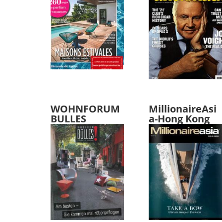
WOHNFORUM
MillionaireAsi
BULLES
a-Hong Kong