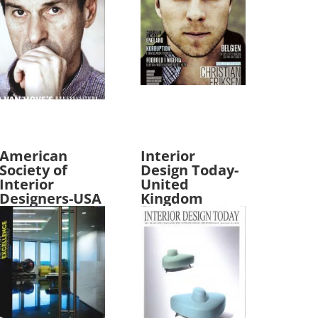
American
Interior
Society of
Design Today-
Interior
United
Designers-USA
Kingdom