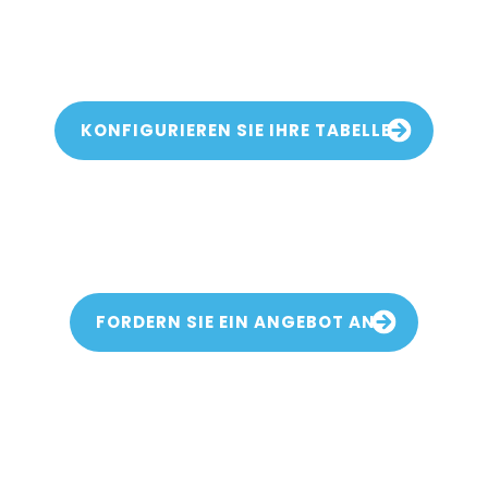
Neugierig, deinen eigenen Fusion Tisch zu bauen? Oder einfach
nur neugierig auf ein individuelles Angebot? Wählen Sie Ihr
Lieblingsmodell, Finish, Stofffarbe und erhalten Sie das Ergebnis
mit ein paar Klicks.
KONFIGURIEREN SIE IHRE TABELLE
Fordern Sie ein Angebot
an fur sie kombi tische!
FORDERN SIE EIN ANGEBOT AN
Wo Sie Ihren
Fusiontables-Billard
Esstisch kaufen können ?