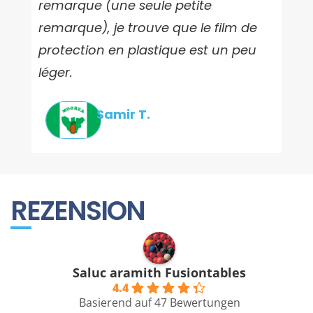
remarque (une seule petite
poo
remarque), je trouve que le film de
sup
protection en plastique est un peu
léger.
Samir T.
REZENSION
Saluc aramith Fusiontables
4.4
Basierend auf 47 Bewertungen