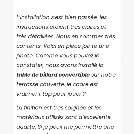
L’installation s’est bien passée, les
instructions étaient très claires et
My 
très détaillées. Nous en sommes très
new
contents. Voici en pièce jointe une
mak
photo. Comme vous pouvez le
we 
constater, nous avons installé la
a po
table de billard convertible
sur notre
poo
terrasse couverte. le cadre est
Rig
vraiment top pour jouer ?
in 
La finition est très soignée et les
his 
matériaux utilisés sont d’excellente
ver
qualité. Si je peux me permettre une
The