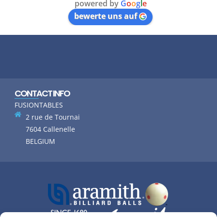
powered by
G
o
o
g
l
e
bewerte uns auf
CONTACT INFO
FUSIONTABLES
2 rue de Tournai
7604 Callenelle
BELGIUM