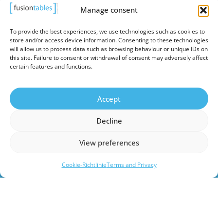
Manage consent
To provide the best experiences, we use technologies such as cookies to
store and/or access device information. Consenting to these technologies
will allow us to process data such as browsing behaviour or unique IDs on
Produkte
this site. Failure to consent or withdrawal of consent may adversely affect
Kontakt
certain features and functions.
Persönliche Daten
Cookie-Richtlinie (EU)
Accept
Decline
View preferences
Cookie-Richtlinie
Terms and Privacy
© Copyright SALUC S.A. 2026. All Rights Reserved.
Website managed by
Promatec Digital