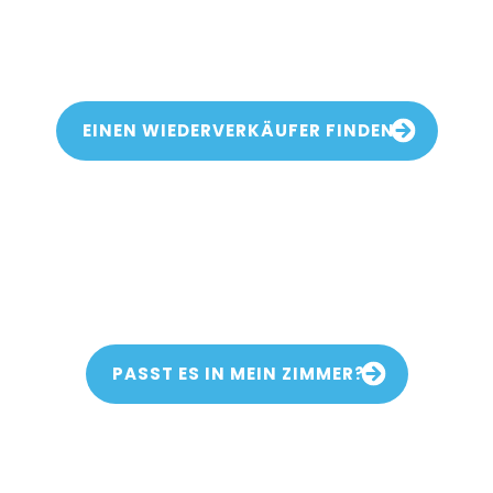
Wir versenden weltweit und haben Einzelhändler in mehr als 40
Ländern weltweit.
EINEN WIEDERVERKÄUFER FINDEN
Passt der wandelbare
essbillardtisch in mein
Esszimmer?
PASST ES IN MEIN ZIMMER?