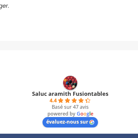
ger.
Saluc aramith Fusiontables
4.4
Basé sur 47 avis
powered by
G
o
o
g
l
e
évaluez-nous sur