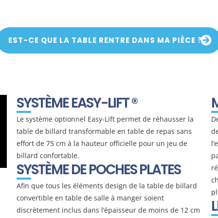
 table de billard convertib
EST-CE QUE LA TABLE RENTRE DANS MA PIÈCE ?
SYSTÈME EASY-LIFT ®
Le système optionnel Easy-Lift permet de réhausser la
De
table de billard transformable en table de repas sans
de
effort de 75 cm à la hauteur officielle pour un jeu de
l’
billard confortable.
pa
SYSTÈME DE POCHES PLATES
ré
c
Afin que tous les éléments design de la table de billard
pl
convertible en table de salle à manger soient
L
discrètement inclus dans l’épaisseur de moins de 12 cm