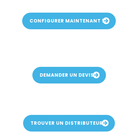
rtible en table de repas design Fusion ? Ou simplement obtenir un
 finition, la couleur du draps et obtenez le résultat en quelques cli
CONFIGURER MAINTENANT !
ur votre future table de 
en table de repas ?
DEMANDER UN DEVIS
 table de billard convertib
 tables transformables au design épuré et avons des détaillants 
TROUVER UN DISTRIBUTEUR