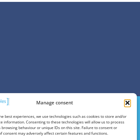
Manage consent
he best experiences, we use technologies such as cookies to store and/or
e information. Consenting to these technologies will allow us to process
 browsing behaviour or unique IDs on this site. Failure to consent or
f consent may adversely affect certain features and functions.