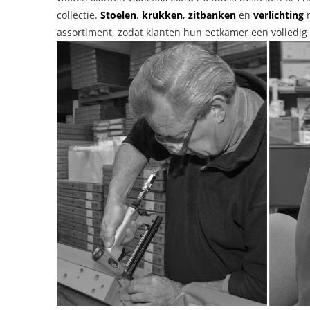
collectie.
Stoelen
,
krukken
,
zitbanken
en
verlichting
m
assortiment, zodat klanten hun eetkamer een volledi