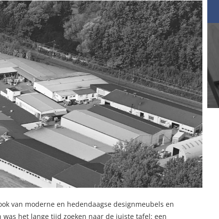
ak ook van moderne en hedendaagse designmeubels en
 was het lange tijd zoeken naar de juiste tafel: een