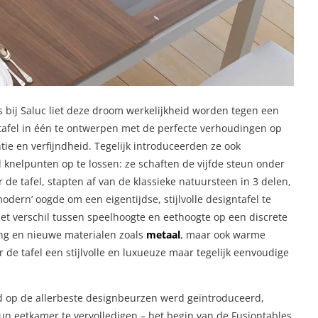
 bij Saluc liet deze droom werkelijkheid worden tegen een
ttafel in één te ontwerpen met de perfecte verhoudingen op
tie en verfijndheid. Tegelijk introduceerden ze ook
 knelpunten op te lossen: ze schaften de vijfde steun onder
 de tafel, stapten af van de klassieke natuursteen in 3 delen,
dern’ oogde om een eigentijdse, stijlvolle designtafel te
t verschil tussen speelhoogte en eethoogte op een discrete
ing en nieuwe materialen zoals
metaal
, maar ook warme
 de tafel een stijlvolle en luxueuze maar tegelijk eenvoudige
ijd op de allerbeste designbeurzen werd geïntroduceerd,
un eetkamer te vervolledigen – het begin van de Fusiontables