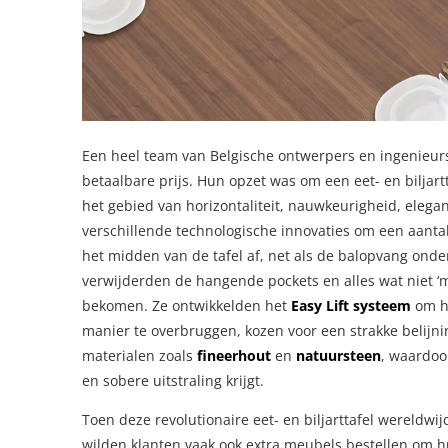
Een heel team van Belgische ontwerpers en ingenieurs
betaalbare prijs. Hun opzet was om een eet- en biljar
het gebied van horizontaliteit, nauwkeurigheid, elegan
verschillende technologische innovaties om een aantal
het midden van de tafel af, net als de balopvang onder
verwijderden de hangende pockets en alles wat niet ‘mo
bekomen. Ze ontwikkelden het
Easy Lift systeem
om he
manier te overbruggen, kozen voor een strakke belijn
materialen zoals
fineerhout
en
natuursteen
, waardoor
en sobere uitstraling krijgt.
Toen deze revolutionaire eet- en biljarttafel wereldw
wilden klanten vaak ook extra meubels bestellen om h