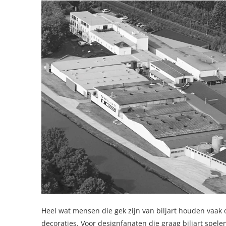
Heel wat mensen die gek zijn van biljart houden va
decoraties. Voor designfanaten die graag biljart spelen