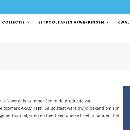
S COLLECTIE
EETPOOLTAFELS AFWERKINGEN
KWAL
 en is ’s werelds nummer één in de productie van
de topmerk
ARAMITH®
. Saluc staat wereldwijd bekend om zijn
t gebied van biljarten en heeft één unieke troef in handen: het