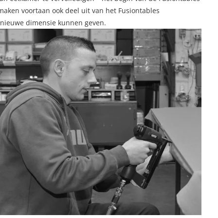
aken voortaan ook deel uit van het Fusiontables
g nieuwe dimensie kunnen geven.