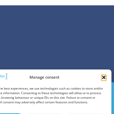
Manage consent
he best experiences, we use technologies such as cookies to store and/or
e information. Consenting to these technologies will allow us to process
 browsing behaviour or unique IDs on this site. Failure to consent or
f consent may adversely affect certain features and functions.