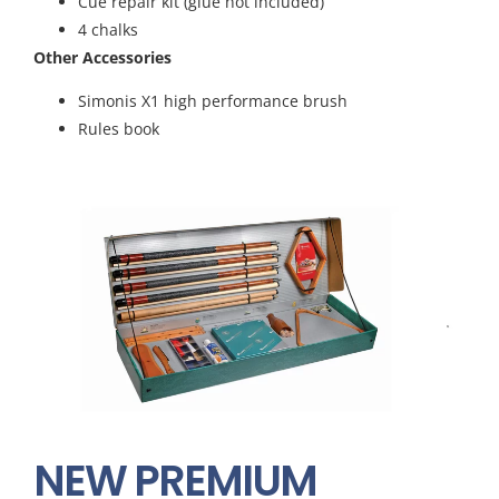
Cue repair kit (glue not included)
4 chalks
Other Accessories
Simonis X1 high performance brush
Rules book
NEW PREMIUM